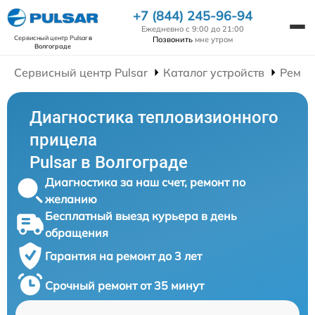
+7 (844) 245-96-94
Ежедневно с 9:00 до 21:00
Сервисный центр Pulsar
в
Позвонить
мне утром
Волгограде
Сервисный центр Pulsar
Каталог устройств
Ремон
Диагностика тепловизионного
прицела
Pulsar в Волгограде
Диагностика за наш счет, ремонт по
желанию
Бесплатный выезд курьера в день
обращения
Гарантия на ремонт до 3 лет
Срочный ремонт от 35 минут