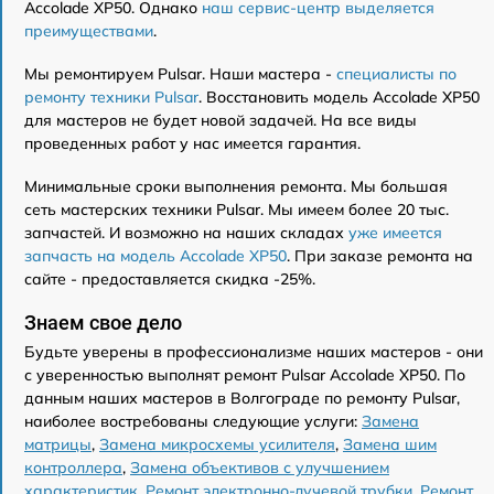
Accolade XP50. Однако
наш сервис-центр выделяется
преимуществами
.
Мы ремонтируем Pulsar. Наши мастера -
специалисты по
ремонту техники Pulsar
. Восстановить модель Accolade XP50
для мастеров не будет новой задачей. На все виды
проведенных работ у нас имеется гарантия.
Минимальные сроки выполнения ремонта. Мы большая
сеть мастерских техники Pulsar. Мы имеем более 20 тыс.
запчастей. И возможно на наших складах
уже имеется
запчасть на модель Accolade XP50
. При заказе ремонта на
сайте - предоставляется скидка -25%.
Знаем свое дело
Будьте уверены в профессионализме наших мастеров - они
с уверенностью выполнят ремонт Pulsar Accolade XP50. По
данным наших мастеров в Волгограде по ремонту Pulsar,
наиболее востребованы следующие услуги:
Замена
матрицы
,
Замена микросхемы усилителя
,
Замена шим
контроллера
,
Замена объективов с улучшением
характеристик
,
Ремонт электронно-лучевой трубки
,
Ремонт